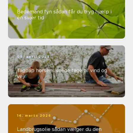
Bedemand fyn sådan får du tryg hjælp i
en svær tid
09. april 2026
Tagpap horsens solide tage til vind og
vejr
14. marts 2026
Landbrugsolie sådan vælger du den