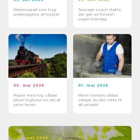
Mammografi som tryg
Teenage coach støtte,
undersøgelse af brystet
der gør en forskel i
unges hverdag
05. maj 2026
01. maj 2026
Rejser med tog: sådan
Murer horsens sådan
bliver togturen en del af
vælger du den rette til
selve ferien
dit projekt
01. maj 2026