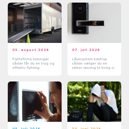
05. august 2026
07. juli 2026
Flyttefirma helsingør
Låsesystem kastrup
sådan får du en tryg og
sådan vælger du en
effektiv flytning
sikker løsning til bolig og
erhverv
05. juli 2026
30. juni 2026