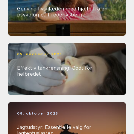
Genvind livsglæden med hjælp fra en
psykolog på Frederiksberg
05. november 2025
Effektiv tankrensning: Godt for
helbredet
08. oktober 2025
Jagtudstyr: Essentielle valg for
jagtentusiasten