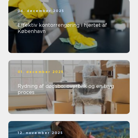
04. december 2025
Effektiv kontorrengøring i hjertet af
København
01. december 2025
Rydning af dødsbo: overblik og en tryg
proces
12. november 2025