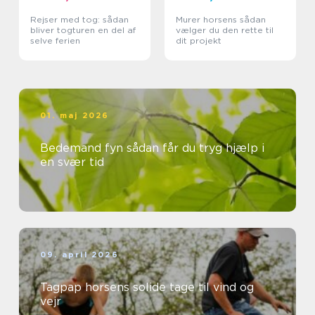
Rejser med tog: sådan
Murer horsens sådan
bliver togturen en del af
vælger du den rette til
selve ferien
dit projekt
01. maj 2026
Bedemand fyn sådan får du tryg hjælp i
en svær tid
09. april 2026
Tagpap horsens solide tage til vind og
vejr