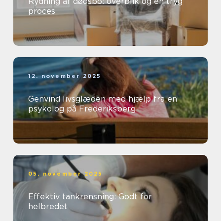
Rydning af dødsbo: overblik og en tryg
proces
12. november 2025
Genvind livsglæden med hjælp fra en
psykolog på Frederiksberg
05. november 2025
Effektiv tankrensning: Godt for
helbredet