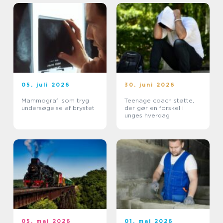
05. juli 2026
30. juni 2026
Mammografi som tryg
Teenage coach støtte,
undersøgelse af brystet
der gør en forskel i
unges hverdag
05. maj 2026
01. maj 2026