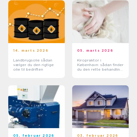
14. marts 2026
05. marts 2026
Landbrugsolie sådan
Kiropraktor i
vælger du den rigtige
København: sådan finder
olie til bedriften
du den rette behandling
til dine smerter
05. februar 2026
03. februar 2026