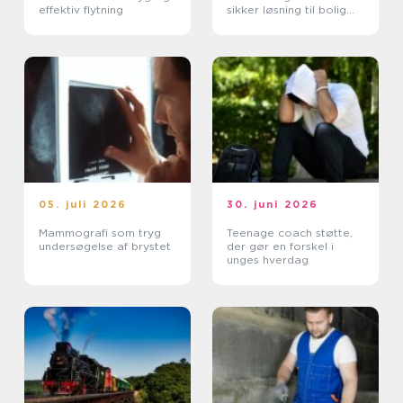
effektiv flytning
sikker løsning til bolig
og erhverv
05. juli 2026
30. juni 2026
Mammografi som tryg
Teenage coach støtte,
undersøgelse af brystet
der gør en forskel i
unges hverdag