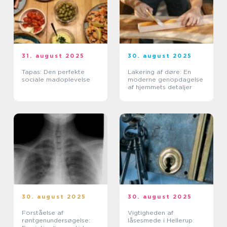
31. august 2025
30. august 2025
Tapas: Den perfekte
Lakering af døre: En
sociale madoplevelse
moderne genopdagelse
af hjemmets detaljer
30. august 2025
30. august 2025
Forståelse af
Vigtigheden af
røntgenundersøgelse:
låsesmede i Hellerup