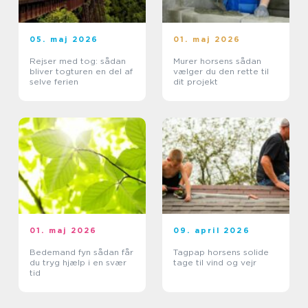
05. maj 2026
01. maj 2026
Rejser med tog: sådan
Murer horsens sådan
bliver togturen en del af
vælger du den rette til
selve ferien
dit projekt
01. maj 2026
09. april 2026
Bedemand fyn sådan får
Tagpap horsens solide
du tryg hjælp i en svær
tage til vind og vejr
tid