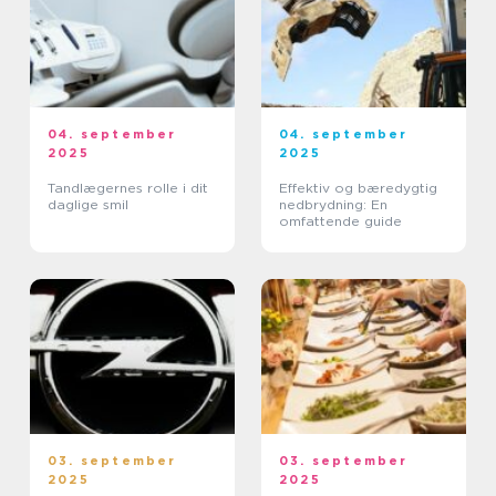
04. september
04. september
2025
2025
Tandlægernes rolle i dit
Effektiv og bæredygtig
daglige smil
nedbrydning: En
omfattende guide
03. september
03. september
2025
2025