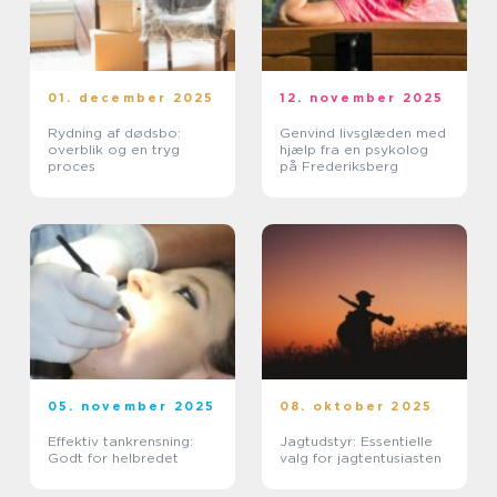
01. december 2025
12. november 2025
Rydning af dødsbo:
Genvind livsglæden med
overblik og en tryg
hjælp fra en psykolog
proces
på Frederiksberg
05. november 2025
08. oktober 2025
Effektiv tankrensning:
Jagtudstyr: Essentielle
Godt for helbredet
valg for jagtentusiasten