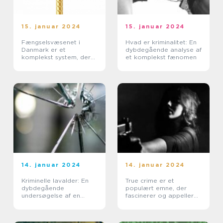
15. januar 2024
15. januar 2024
Fængselsvæsenet i
Hvad er kriminalitet: En
Danmark er et
dybdegående analyse af
komplekst system, der
et komplekst fænomen
spiller en afgørende
rolle i retssystemet og
samfundet som helhed
14. januar 2024
14. januar 2024
Kriminelle lavalder: En
True crime er et
dybdegående
populært emne, der
undersøgelse af en
fascinerer og appellerer
vigtig juridisk
til mange mennesker
problemstilling