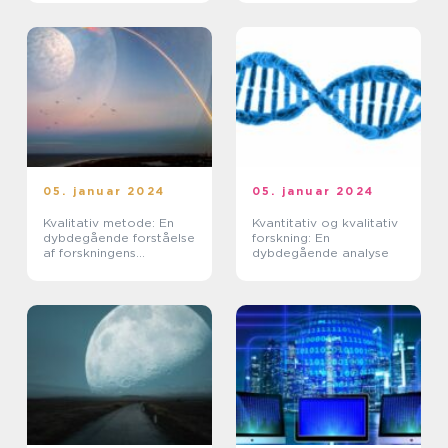
såkaldte hermeneutiske
spiral kan man opnå en
dybere forståelse af b...
05. januar 2024
05. januar 2024
Kvalitativ metode: En
Kvantitativ og kvalitativ
dybdegående forståelse
forskning: En
af forskningens
dybdegående analyse
fundament