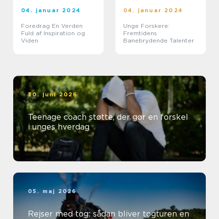
04. januar 2024
04. januar 2024
Foredrag En Verden
Unge Forskere:
Fuld af Inspiration og
Fremtidens
Viden
Banebrydende Talenter
30. juni 2026
Teenage coach støtte, der gør en forskel
i unges hverdag
05. maj 2026
Rejser med tog: sådan bliver togturen en