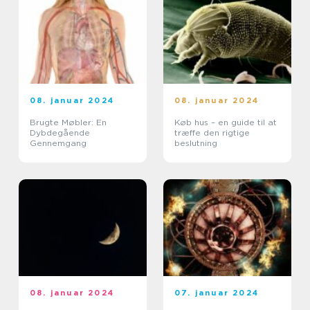
08. januar 2024
08. januar 2024
Brugte Møbler: En
Køb hus – en guide til at
Dybdegående
træffe den rigtige
Gennemgang
beslutning
08. januar 2024
07. januar 2024