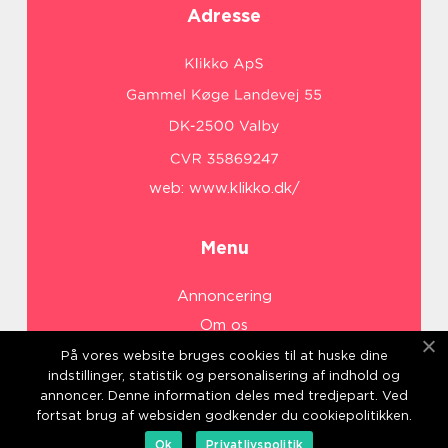
Adresse
web:
www.klikko.dk/
Menu
Annoncering
Om os
Cookies
På vores website bruges cookies til at huske dine
indstillinger, statistik og personalisering af indhold og
Kontakt os
annoncer. Denne information deles med tredjepart. Ved
Sitemap
fortsat brug af websiden godkender du cookiepolitikken.
Ok
Privatlivspolitik