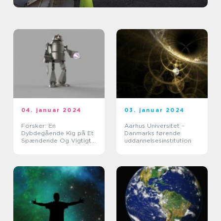
04. januar 2024
03. januar 2024
Forsker: En
Aarhus Universitet –
Dybdegående Kig på Et
Danmarks førende
Spændende Og Vigtigt
uddannelsesinstitution
Emne