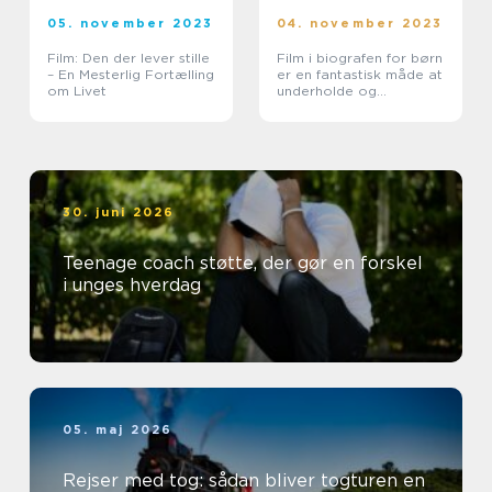
05. november 2023
04. november 2023
Film: Den der lever stille
Film i biografen for børn
– En Mesterlig Fortælling
er en fantastisk måde at
om Livet
underholde og
engagere de yngste
medlemmer af vores
samfund
30. juni 2026
Teenage coach støtte, der gør en forskel
i unges hverdag
05. maj 2026
Rejser med tog: sådan bliver togturen en