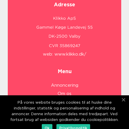
Adresse
web:
www.klikko.dk/
Menu
Annoncering
Om os
Cookies
På vores website bruges cookies til at huske dine
indstillinger, statistik og personalisering af indhold og
Kontakt os
annoncer. Denne information deles med tredjepart. Ved
Sitemap
fortsat brug af websiden godkender du cookiepolitikken.
Ok
Privatlivspolitik