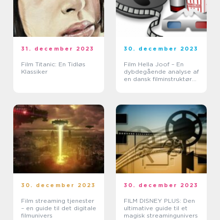
31. december 2023
30. december 2023
Film Titanic: En Tidløs
Film Hella Joof – En
Klassiker
dybdegående analyse af
en dansk filminstruktør
og skuespillerinde
30. december 2023
30. december 2023
Film streaming tjenester
FILM DISNEY PLUS: Den
– en guide til det digitale
ultimative guide til et
filmunivers
magisk streamingunivers