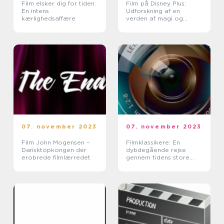
Film elsker dig for tiden:
Film på Disney Plus:
En intens
Udforskning af en
kærlighedsaffære
verden af magi og
underholdning
07. november 2023
07. november 2023
Film John Mogensen –
Filmklassikere: En
Dansktopkongen der
dybdegående rejse
erobrede filmlærredet
gennem tidens store
filmskatte