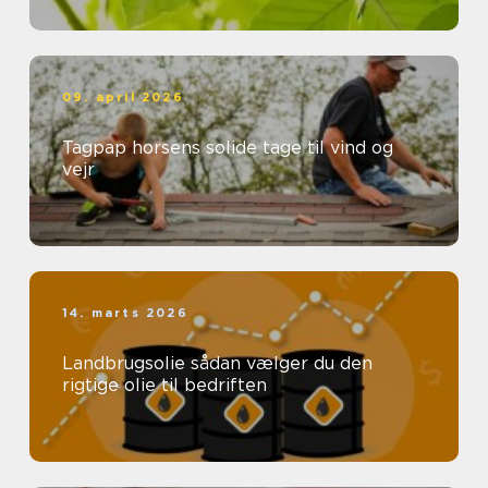
09. april 2026
Tagpap horsens solide tage til vind og
vejr
14. marts 2026
Landbrugsolie sådan vælger du den
rigtige olie til bedriften