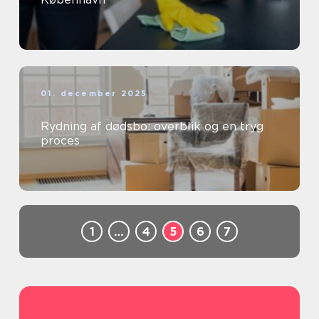
01. december 2025
Rydning af dødsbo: overblik og en tryg
proces
1
…
4
5
6
7