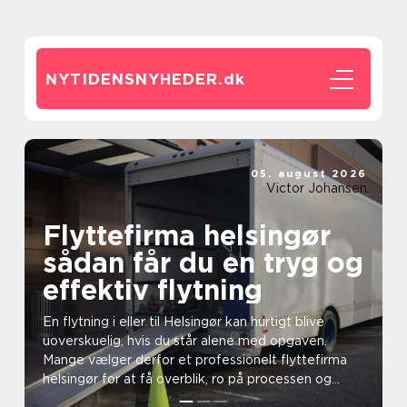
NYTIDENSNYHEDER.
dk
05. august 2026
Victor Johansen
Flyttefirma helsingør
sådan får du en tryg og
effektiv flytning
En flytning i eller til Helsingør kan hurtigt blive
uoverskuelig, hvis du står alene med opgaven.
Mange vælger derfor et professionelt flyttefirma
helsingør for at få overblik, ro på processen og
sikk...