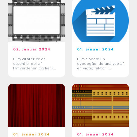
02. januar 2024
01. januar 2024
Film citater er en
Film Speed: En
essentiel del af
dybdegående analyse af
filmverdenen og har i
en vigtig faktor i
årtier været en kilde til
filmverdenen
inspiration,
underholdning og
genkendelse for
filmelskere over hel...
01. januar 2024
01. januar 2024