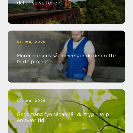
del af selve ferien
01. maj 2026
Murer horsens sådan vælger du den rette
til dit projekt
01. maj 2026
Bedemand fyn sådan får du tryg hjælp i
en svær tid