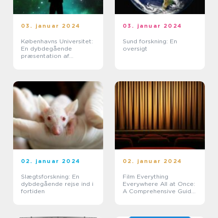
03. januar 2024
03. januar 2024
Københavns Universitet:
Sund forskning: En
En dybdegående
oversigt
præsentation af
Danmarks ældste
universitet
02. januar 2024
02. januar 2024
Slægtsforskning: En
Film Everything
dybdegående rejse ind i
Everywhere All at Once:
fortiden
A Comprehensive Guide
for Film Enthusiasts