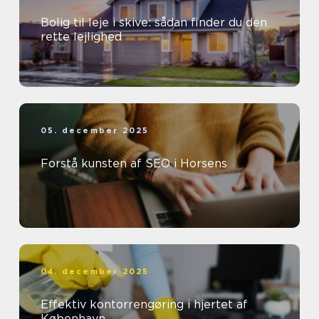
Bolig til leje i skive: sådan finder du den
rette lejlighed
05. december 2025
Forstå kunsten af SEO i Horsens
04. december 2025
Effektiv kontorrengøring i hjertet af
København